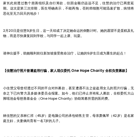
家长此前透过数个慈善组织及自行筹款，但因金额仍远远不足，佳慧的治疗已两度延
期。这次是第三次排期，医生明确表示，不能再拖，否则癌细胞可能迅速扩散，病情将
恶化至无力回天的地步！
2月20日是佳慧9岁生日，这一天却成了决定她命运的倒数计时。她的愿望不是蛋糕及礼
物，而是尽快康复回到学校，与同学一起上课、玩耍。
请伸出援手，助她顺利前往新加坡接受救命治疗，让她的9岁生日成为重生的起点！
【佳慧治疗照片曾遭盗用行骗，家人现仅委托 One Hope Charity 全权负责募款】
小佳慧父母曾经透过不同的平台对外募款，甚至遭遇不法之徒盗用女儿的照片行骗，无
奈之下已向警方及多媒体委员会报案。如今，他们已停止所有私人募款，全权委托大山
脚瑶池金母慈善基金会（One Hope Charity）协助筹募所需的医药费。
林佳慧的父亲林仁祥（45岁）是电脑公司的承包销售主管，母亲萧佩琴（42岁）是名家
庭主妇，夫妻俩尚育有一名7岁的儿子。