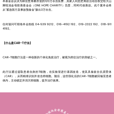
本基金会议决为林佳慧筹募所需的120万令吉医费，其家人同意把筹款活动全权交给大山
脚瑶池金母慈善基金会（ONE HOPE CHARITY）负责，同时代收善款。此个案本会将
从“紧急医疗及事故预备金”拨出3万令吉。
任何疑问可联络本会热线 04-539 9212、016-4192 192、019-2322 192、018-911
4192。
【什么是CAR-T疗法】
CAR-T细胞疗法是一种创新的个体化免疫治疗，被视为癌症治疗的突破之一。
此疗法通过提取患者自身的T细胞，在实验室进行基因改造，使其具备嵌合抗原受体
（CAR），从而精准识别并攻击癌细胞。随后，这些强化后的CAR-T细胞被回输至患者
体内，主动锁定并消灭癌细胞，提升治疗效果。