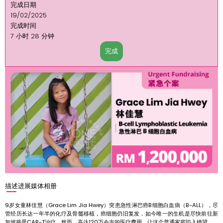
完成日期
19/02/2025
完成时间
7 小时 28 分钟
完成
描述
进展
媒体
相册
9岁女童林佳慧（Grace Lim Jia Hwey）突患急性淋巴癌B细胞白血病（B-ALL），尽
管经历长达一年半的化疗及骨髓移植，癌细胞仍旧复发，如今唯一的生机是尽快前往新
加坡接受CAR-T治疗。然而，高达120万令吉的医疗费用，让这个普通家庭陷入绝望。