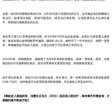
这是一场与时间赛跑的救命行动，2月20日是小佳慧的9岁生日，这天她必须启程狮城入
院治疗。如果再次拖延，病情可能恶化，错失治疗黄金期。父母恳请社会大众伸出援
手，帮助他们挽救爱女的生命。
来自雪兰莪八打灵再也的林佳慧，於2019年11月开始反复高烧，起初以为是普通儿童疾
病，验血发现白血球指数异常偏高。确诊B-ALL后，她经历了一年半的化疗，病情一度受
控，看着她背起书包步入校园，父母以为终于可以迎来正常的生活。
2023年初，癌细胞复发，她移植了当年6岁弟弟的骨髓后，身体一度恢复。然而，在移
植后的100天观察期结束后，医生却带来晴天霹雳的消息，癌细胞再度复发。
由于两次的复发，传统疗法已经难以凑效，医生表示，唯一的希望就是前往新加坡接受
CAR-T治疗。这种免疫疗法有望彻底清除癌细胞，并且康复几率高达80%。
【筹款进入紧急阶段，佳慧生日当天（20日）须启程入院治疗，唯有筹齐所需款项，才
能顺利展开救命疗程】