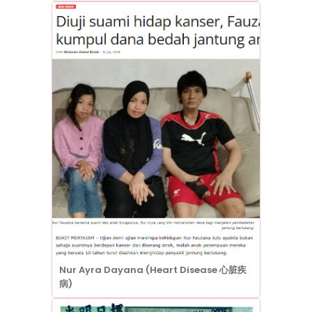
Nur Ayra Dayana (Heart Disease 心脏疾
病)