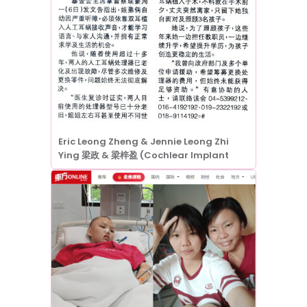
Eric Leong Zheng & Jennie Leong Zhi
Ying 梁政 & 梁梓盈 (Cochlear Implant
Processors 人工耳蜗处理器)