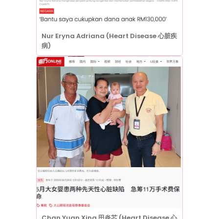
Nur Eryna Adriana (Heart Disease 心脏疾
病)
Chan Yuan Xing 田炎芯 (Heart Disease 心